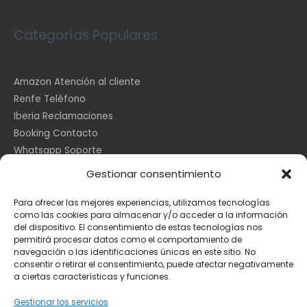
Categorías Populares
Amazon Atención al cliente
Renfe Teléfono
Iberia Reclamaciones
Booking Contacto
Whatsapp Soporte
Apple España
Gestionar consentimiento
DHL Seguimiento
Para ofrecer las mejores experiencias, utilizamos tecnologías
como las cookies para almacenar y/o acceder a la información
del dispositivo. El consentimiento de estas tecnologías nos
Información Legal
permitirá procesar datos como el comportamiento de
navegación o las identificaciones únicas en este sitio. No
consentir o retirar el consentimiento, puede afectar negativamente
a ciertas características y funciones.
Aviso Legal
Política de Cookies
Gestionar los servicios