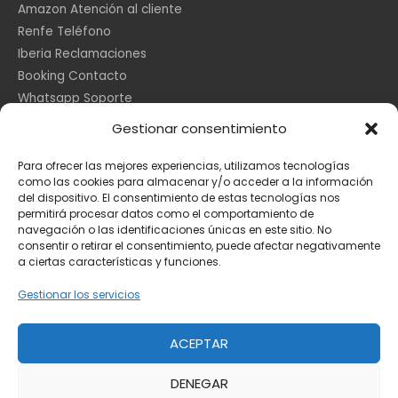
Amazon Atención al cliente
Renfe Teléfono
Iberia Reclamaciones
Booking Contacto
Whatsapp Soporte
Apple España
Gestionar consentimiento
DHL Seguimiento
Para ofrecer las mejores experiencias, utilizamos tecnologías
como las cookies para almacenar y/o acceder a la información
del dispositivo. El consentimiento de estas tecnologías nos
Información Legal
permitirá procesar datos como el comportamiento de
navegación o las identificaciones únicas en este sitio. No
consentir o retirar el consentimiento, puede afectar negativamente
a ciertas características y funciones.
Aviso Legal
Política de Cookies
Gestionar los servicios
Privacidad
ACEPTAR
DENEGAR