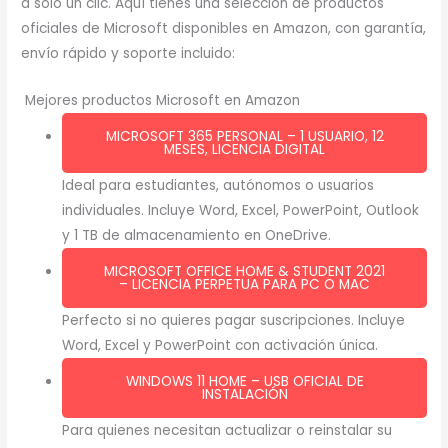
a solo un clic. Aquí tienes una selección de productos
oficiales de Microsoft disponibles en Amazon, con garantía,
envío rápido y soporte incluido:
Mejores productos Microsoft en Amazon
MICROSOFT 365 PERSONAL – 1 USUARIO, 12
MESES, LICENCIA DIGITAL
Ideal para estudiantes, autónomos o usuarios
individuales. Incluye Word, Excel, PowerPoint, Outlook
y 1 TB de almacenamiento en OneDrive.
MICROSOFT OFFICE HOME & STUDENT 2021
– LICENCIA PERPETUA PARA PC O MAC
Perfecto si no quieres pagar suscripciones. Incluye
Word, Excel y PowerPoint con activación única.
WINDOWS 11 HOME – USB OFICIAL DE
INSTALACIÓN
Para quienes necesitan actualizar o reinstalar su