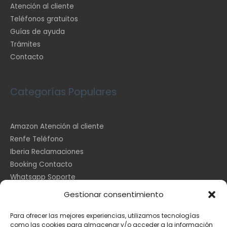
Atención al cliente
Teléfonos gratuitos
Guías de ayuda
Trámites
Contacto
Categorías Populares
Amazon Atención al cliente
Renfe Teléfono
Iberia Reclamaciones
Booking Contacto
Whatsapp Soporte
Apple España
Gestionar consentimiento
DHL Seguimiento
Para ofrecer las mejores experiencias, utilizamos tecnologías
como las cookies para almacenar y/o acceder a la información