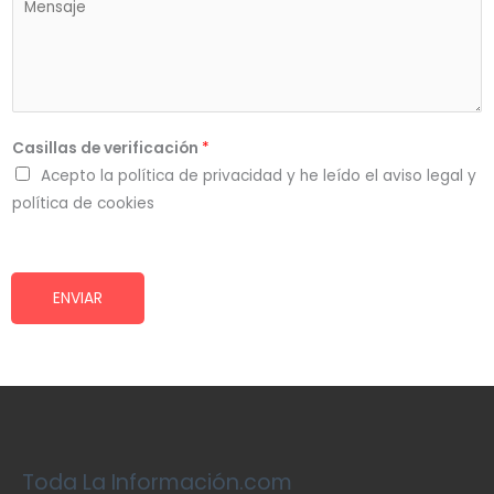
i
*
e
l
n
*
s
a
j
Casillas de verificación
*
e
Acepto la política de privacidad y he leído el aviso legal y
*
política de cookies
ENVIAR
Toda La Información.com