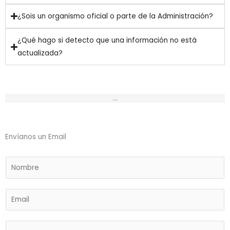
¿Sois un organismo oficial o parte de la Administración?
¿Qué hago si detecto que una información no está
actualizada?
...
Envíanos un Email
N
o
m
E
b
m
r
a
e
M