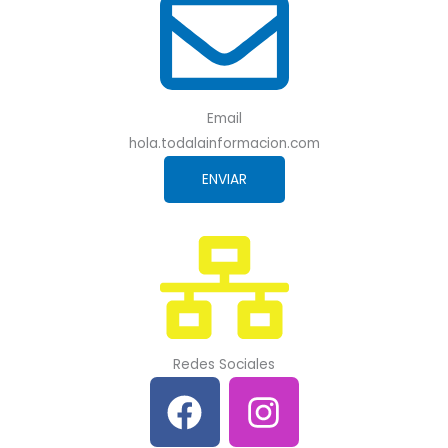
Email
hola.todalainformacion.com
ENVIAR
Redes Sociales
F
I
a
n