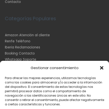
Contacto
Categorías Populares
Amazon Atención al cliente
Renfe Teléfono
Iberia Reclamaciones
Booking Contacto
Whatsapp Soporte
Apple España
Gestionar consentimiento
DHL Seguimiento
Para ofrecer las mejores experiencias, utilizamos tecnologías
como las cookies para almacenar y/o acceder a la información
del dispositivo. El consentimiento de estas tecnologías nos
Información Legal
permitirá procesar datos como el comportamiento de
navegación o las identificaciones únicas en este sitio. No
consentir o retirar el consentimiento, puede afectar negativamente
a ciertas características y funciones.
Aviso Legal