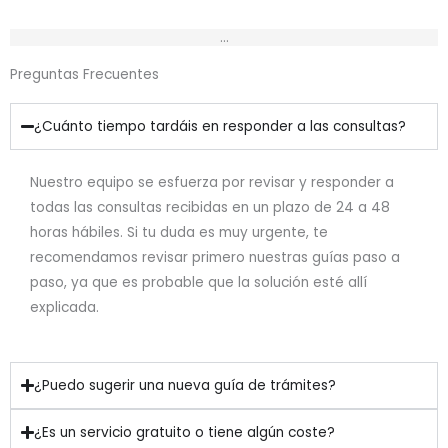
c
s
e
t
...
b
a
Preguntas Frecuentes
o
g
¿Cuánto tiempo tardáis en responder a las consultas?
o
r
k
a
Nuestro equipo se esfuerza por revisar y responder a
todas las consultas recibidas en un plazo de 24 a 48
m
horas hábiles. Si tu duda es muy urgente, te
recomendamos revisar primero nuestras guías paso a
paso, ya que es probable que la solución esté allí
explicada.
¿Puedo sugerir una nueva guía de trámites?
¿Es un servicio gratuito o tiene algún coste?