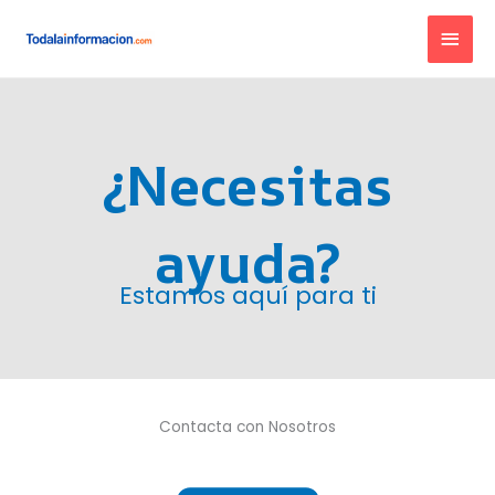
Ir
MEN
al
contenido
PRIN
¿Necesitas
ayuda?
Estamos aquí para ti
Contacta con Nosotros