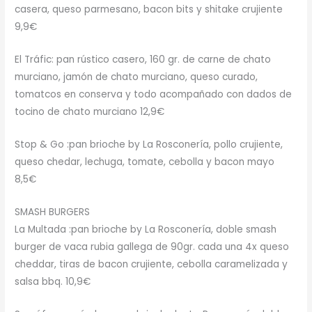
casera, queso parmesano, bacon bits y shitake crujiente
9,9€
El Tráfic: pan rústico casero, 160 gr. de carne de chato
murciano, jamón de chato murciano, queso curado,
tomatcos en conserva y todo acompañado con dados de
tocino de chato murciano 12,9€
Stop & Go :pan brioche by La Rosconería, pollo crujiente,
queso chedar, lechuga, tomate, cebolla y bacon mayo
8,5€
SMASH BURGERS
La Multada :pan brioche by La Rosconería, doble smash
burger de vaca rubia gallega de 90gr. cada una 4x queso
cheddar, tiras de bacon crujiente, cebolla caramelizada y
salsa bbq. 10,9€