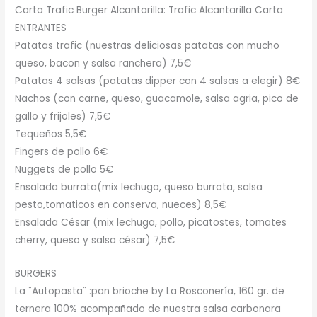
Carta Trafic Burger Alcantarilla: Trafic Alcantarilla Carta
ENTRANTES
Patatas trafic (nuestras deliciosas patatas con mucho
queso, bacon y salsa ranchera) 7,5€
Patatas 4 salsas (patatas dipper con 4 salsas a elegir) 8€
Nachos (con carne, queso, guacamole, salsa agria, pico de
gallo y frijoles) 7,5€
Tequeños 5,5€
Fingers de pollo 6€
Nuggets de pollo 5€
Ensalada burrata(mix lechuga, queso burrata, salsa
pesto,tomaticos en conserva, nueces) 8,5€
Ensalada César (mix lechuga, pollo, picatostes, tomates
cherry, queso y salsa césar) 7,5€
BURGERS
La ¨Autopasta¨ :pan brioche by La Rosconería, 160 gr. de
ternera 100% acompañado de nuestra salsa carbonara