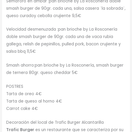
Semáforo en ámbar :pan brioche by La Rosconería doble
smash burger de 90gr. cada una, salsa casera ¨la sobrada¨,
queso curadoy cebolla crujiente 9,5€
Velocidad desmenuzada :pan brioche by La Rosconería
doble smash burger de 90gr. cada una de vaca rubia
gallega, relish de pepinillos, pulled pork, bacon crujiente y
salsa bbq 11,5€
Smash ahorro:pan brioche by La Rosconería, smash burger
de ternera 80gr. queso cheddar 5€
POSTRES
Tarta de oreo 4€
Tarta de queso al horno 4€
Carrot cake 4€
Decoración del local de Trafic Burger Alcantarilla
Trafic Burger
es un restaurante que se caracteriza por su