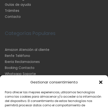
Guías de ayuda
Trámites
Contacto
Categorías Populares
Amazon Atención al cliente
Renfe Teléfono
Iberia Reclamaciones
Booking Contacto
Whatsapp Soporte
Apple España
Gestionar consentimiento
DHL Seguimiento
Para ofrecer las mejores experiencias, utilizamos tecnologías
como las cookies para almacenar y/o acceder a la información
del dispositivo. El consentimiento de estas tecnologías nos
Información Legal
permitirá procesar datos como el comportamiento de