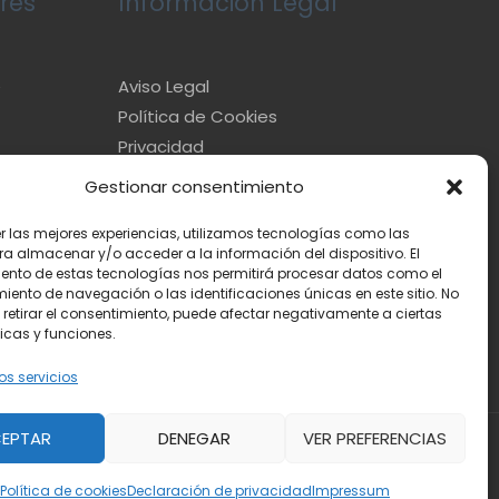
res
Información Legal
e
Aviso Legal
Política de Cookies
Privacidad
Gestionar consentimiento
er las mejores experiencias, utilizamos tecnologías como las
ra almacenar y/o acceder a la información del dispositivo. El
ento de estas tecnologías nos permitirá procesar datos como el
ento de navegación o las identificaciones únicas en este sitio. No
 retirar el consentimiento, puede afectar negativamente a ciertas
icas y funciones.
os servicios
EPTAR
DENEGAR
VER PREFERENCIAS
Powered by
Toda la información
Política de cookies
Declaración de privacidad
Impressum