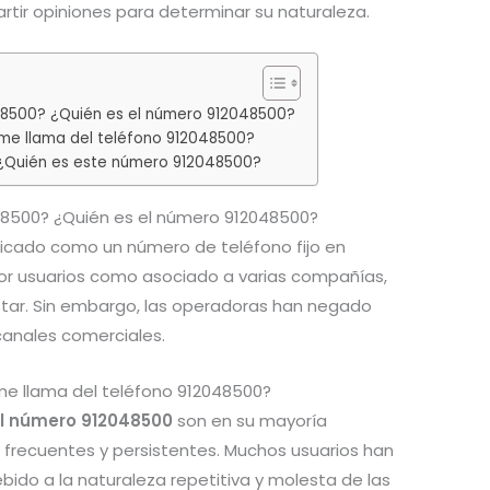
tir opiniones para determinar su naturaleza.
48500? ¿Quién es el número 912048500?
e llama del teléfono 912048500?
 ¿Quién es este número 912048500?
48500? ¿Quién es el número 912048500?
ficado como un número de teléfono fijo en
por usuarios como asociado a varias compañías,
star. Sin embargo, las operadoras han negado
anales comerciales.
e llama del teléfono 912048500?
l número 912048500
son en su mayoría
 frecuentes y persistentes. Muchos usuarios han
ido a la naturaleza repetitiva y molesta de las