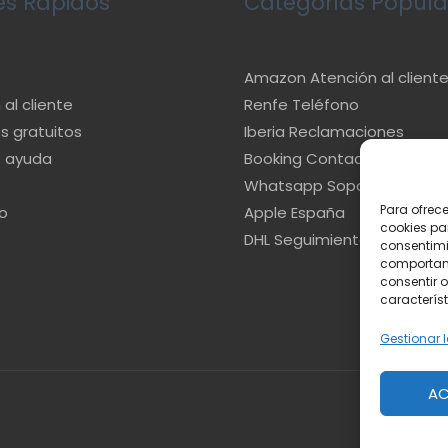
es Rápidos
Categorías Popula
Amazon Atención al client
al cliente
Renfe Teléfono
s gratuitos
Iberia Reclamaciones
e ayuda
Booking Contacto
s
Whatsapp Soporte
Para ofrec
o
Apple España
cookies pa
DHL Seguimiento
consentimi
comportami
consentir o
característ
Gestionar l
AC