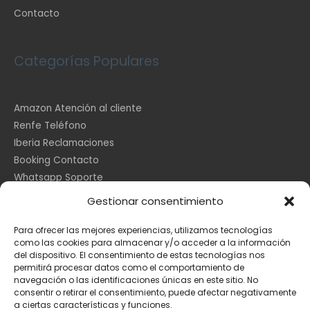
Contacto
Categorías Populares
Amazon Atención al cliente
Renfe Teléfono
Iberia Reclamaciones
Booking Contacto
Whatsapp Soporte
Apple España
Gestionar consentimiento
DHL Seguimiento
Para ofrecer las mejores experiencias, utilizamos tecnologías
como las cookies para almacenar y/o acceder a la información
del dispositivo. El consentimiento de estas tecnologías nos
Información Legal
permitirá procesar datos como el comportamiento de
navegación o las identificaciones únicas en este sitio. No
consentir o retirar el consentimiento, puede afectar negativamente
a ciertas características y funciones.
Aviso Legal