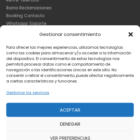
Renfe Teléfono
Iberia Reclamaciones
Booking Contacto
Whatsapp Soporte
Apple España
Gestionar consentimiento
DHL Seguimiento
Para ofrecer las mejores experiencias, utilizamos tecnologías
como las cookies para almacenar y/o acceder a la información
del dispositivo. El consentimiento de estas tecnologías nos
Información Legal
permitirá procesar datos como el comportamiento de
navegación o las identificaciones únicas en este sitio. No
consentir o retirar el consentimiento, puede afectar negativamente
a ciertas características y funciones.
Aviso Legal
Política de Cookies
Gestionar los servicios
Privacidad
ACEPTAR
DENEGAR
Copyright © 2026
Toda la información
VER PREFERENCIAS