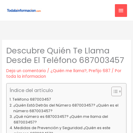
Ir
MEN
al
contenido
PRIN
Descubre Quién Te Llama
Desde El Teléfono 687003457
Deja un comentario
/
¿Quién me llama?
,
Prefijo 687
/ Por
toda la informacion
Índice del artículo
Teléfono 687003457
¿Quién Está Detrás del Número 687003457? ¿Quién es el
número 687003457?
¿Qué número es 687003457? ¿Quién me llama del
687003457?
Medidas de Prevención y Seguridad ¿Quién es este