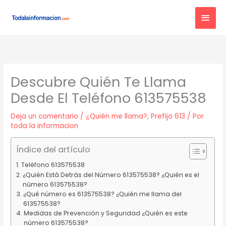
Ir
MEN
al
contenido
PRIN
Descubre Quién Te Llama
Desde El Teléfono 613575538
Deja un comentario
/
¿Quién me llama?
,
Prefijo 613
/ Por
toda la informacion
Índice del artículo
Teléfono 613575538
¿Quién Está Detrás del Número 613575538? ¿Quién es el
número 613575538?
¿Qué número es 613575538? ¿Quién me llama del
613575538?
Medidas de Prevención y Seguridad ¿Quién es este
número 613575538?