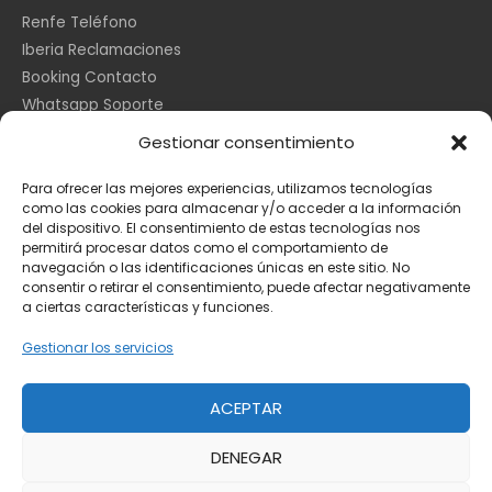
Renfe Teléfono
Iberia Reclamaciones
Booking Contacto
Whatsapp Soporte
Apple España
Gestionar consentimiento
DHL Seguimiento
Para ofrecer las mejores experiencias, utilizamos tecnologías
como las cookies para almacenar y/o acceder a la información
del dispositivo. El consentimiento de estas tecnologías nos
Información Legal
permitirá procesar datos como el comportamiento de
navegación o las identificaciones únicas en este sitio. No
consentir o retirar el consentimiento, puede afectar negativamente
a ciertas características y funciones.
Aviso Legal
Política de Cookies
Gestionar los servicios
Privacidad
ACEPTAR
DENEGAR