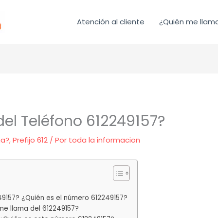
Atención al cliente
¿Quién me llam
el Teléfono 612249157?
ma?
,
Prefijo 612
/ Por
toda la informacion
49157? ¿Quién es el número 612249157?
e llama del 612249157?