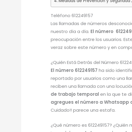
Medidas de Prevención y Seguridad
Teléfono 612249157
Las llamadas de números desconocid
nuestro día a día.
El número 612249
preocupación entre los usuarios. Est
veraz sobre este número y en compar
¿Quién Está Detrás del Número 61224
El número 612249157
ha sido identi
reportado por usuarios como una ll
reciben una llamada con una locució
de trabajo temporal
en la que te 
agregues el número a Whatsapp o
Cuidado!! parece una estafa.
¿Qué número es 612249157? ¿Quién m