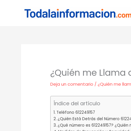
Ir
al
contenido
¿Quién me Llama d
Deja un comentario
/
¿Quién me lla
Índice del artículo
Teléfono 612249157
¿Quién Está Detrás del Número 6122
¿Qué número es 612249157? ¿Quién m