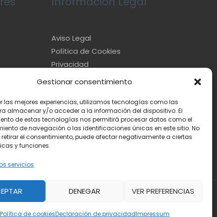
res
Información Legal
e
Aviso Legal
Política de Cookies
Privacidad
Gestionar consentimiento
er las mejores experiencias, utilizamos tecnologías como las
ra almacenar y/o acceder a la información del dispositivo. El
ento de estas tecnologías nos permitirá procesar datos como el
ento de navegación o las identificaciones únicas en este sitio. No
 retirar el consentimiento, puede afectar negativamente a ciertas
icas y funciones.
os servicios
EPTAR
DENEGAR
VER PREFERENCIAS
Powered by
Toda la información
Política de cookies
Declaración de privacidad
Impressum