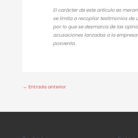
El carácter de este artículo es mer
se limita a recopilar testimonios de
por lo que se desmarca de las opini
acusaciones lanzadas a la empresa en
posventa.
←
Entrada anterior