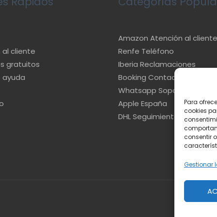
es Rápidos
Categorías Popula
Amazon Atención al client
al cliente
Renfe Teléfono
s gratuitos
Iberia Reclamaciones
e ayuda
Booking Contacto
s
Whatsapp Soporte
Para ofrec
o
Apple España
cookies pa
DHL Seguimiento
consentimi
comportami
consentir o
característ
Gestionar l
AC