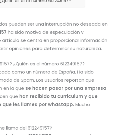
 ¿Quién es este número 612249157?
os pueden ser una interrupción no deseada en
157
ha sido motivo de especulación y
e artículo se centra en proporcionar información
tir opiniones para determinar su naturaleza.
9157? ¿Quién es el número 612249157?
ficado como un número de España. Ha sido
amada de Spam. Los usuarios reportan que
n en la que
se hacen pasar por una empresa
dicen que
han recibido tu curriculum y que
 que les llames por whastapp.
Mucho
e llama del 612249157?