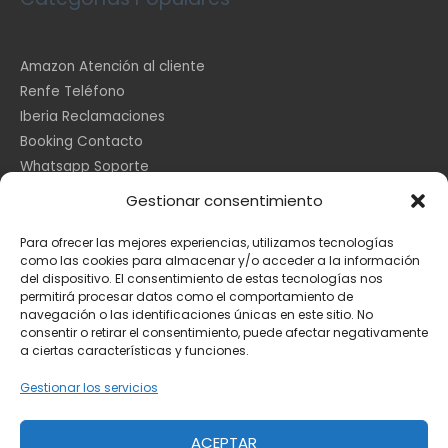
Amazon Atención al cliente
Renfe Teléfono
Iberia Reclamaciones
Booking Contacto
Whatsapp Soporte
Apple España
Gestionar consentimiento
DHL Seguimiento
Para ofrecer las mejores experiencias, utilizamos tecnologías
como las cookies para almacenar y/o acceder a la información
del dispositivo. El consentimiento de estas tecnologías nos
Información Legal
permitirá procesar datos como el comportamiento de
navegación o las identificaciones únicas en este sitio. No
consentir o retirar el consentimiento, puede afectar negativamente
a ciertas características y funciones.
Aviso Legal
Política de Cookies
Gestionar los servicios
Privacidad
ACEPTAR