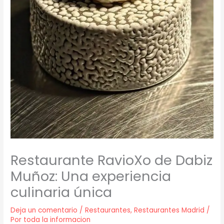
Restaurante RavioXo de Dabiz
Muñoz: Una experiencia
culinaria única
Deja un comentario
/
Restaurantes
,
Restaurantes Madrid
/
Por
toda la informacion