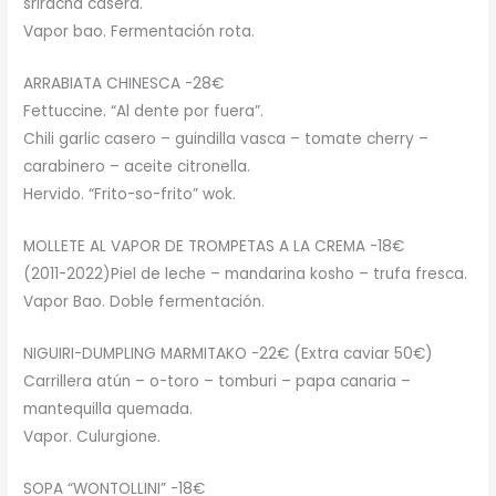
sriracha casera.
Vapor bao. Fermentación rota.
ARRABIATA CHINESCA -28€
Fettuccine. “Al dente por fuera”.
Chili garlic casero – guindilla vasca – tomate cherry –
carabinero – aceite citronella.
Hervido. “Frito-so-frito” wok.
MOLLETE AL VAPOR DE TROMPETAS A LA CREMA -18€
(2011-2022)Piel de leche – mandarina kosho – trufa fresca.
Vapor Bao. Doble fermentación.
NIGUIRI-DUMPLING MARMITAKO -22€ (Extra caviar 50€)
Carrillera atún – o-toro – tomburi – papa canaria –
mantequilla quemada.
Vapor. Culurgione.
SOPA “WONTOLLINI” -18€