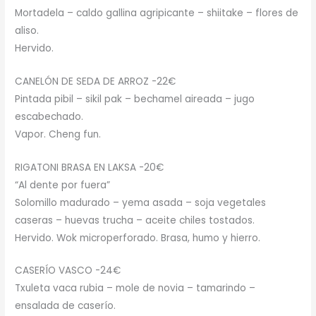
Mortadela – caldo gallina agripicante – shiitake – flores de
aliso.
Hervido.
CANELÓN DE SEDA DE ARROZ -22€
Pintada pibil – sikil pak – bechamel aireada – jugo
escabechado.
Vapor. Cheng fun.
RIGATONI BRASA EN LAKSA -20€
“Al dente por fuera”
Solomillo madurado – yema asada – soja vegetales
caseras – huevas trucha – aceite chiles tostados.
Hervido. Wok microperforado. Brasa, humo y hierro.
CASERÍO VASCO -24€
Txuleta vaca rubia – mole de novia – tamarindo –
ensalada de caserío.