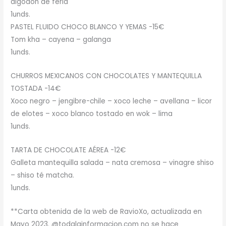
algodón de feria
1unds.
PASTEL FLUIDO CHOCO BLANCO Y YEMAS -15€
Tom kha – cayena – galanga
1unds.
CHURROS MEXICANOS CON CHOCOLATES Y MANTEQUILLA
TOSTADA -14€
Xoco negro – jengibre-chile – xoco leche – avellana – licor
de elotes – xoco blanco tostado en wok – lima
1unds.
TARTA DE CHOCOLATE AÉREA -12€
Galleta mantequilla salada – nata cremosa – vinagre shiso
– shiso té matcha.
1unds.
**Carta obtenida de la web de RavioXo, actualizada en
Mayo 2023. @todalainformacion.com no se hace