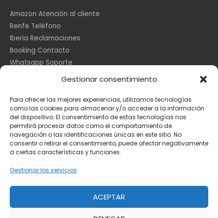
Amazon Atención al cliente
Renfe Teléfono
Iberia Reclamaciones
Booking Contacto
Whatsapp Soporte
Apple España
Gestionar consentimiento
DHL Seguimiento
Para ofrecer las mejores experiencias, utilizamos tecnologías
como las cookies para almacenar y/o acceder a la información
del dispositivo. El consentimiento de estas tecnologías nos
Información Legal
permitirá procesar datos como el comportamiento de
navegación o las identificaciones únicas en este sitio. No
consentir o retirar el consentimiento, puede afectar negativamente
a ciertas características y funciones.
Aviso Legal
Política de Cookies
Gestionar los servicios
Privacidad
ACEPTAR