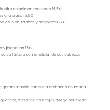
tiradito de salmón marinado 16,5€
os a la brasa 15,5€
 atún en salazón y alcaparras 17€
a y jalapeños 15€
 salsa tártara con emulsión de sus cabezas
s en garam masala con salsa barbacoa ahumada
uacate, tartar de atún rojo Balfego ahumado