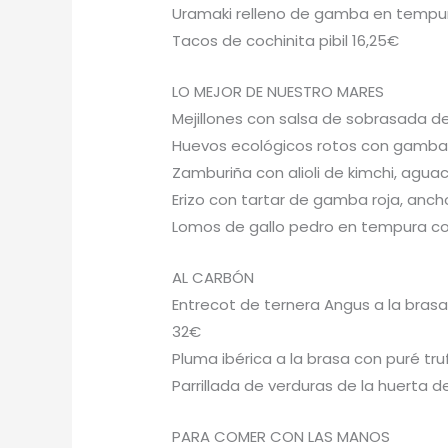
Uramaki relleno de gamba en tempur
Tacos de cochinita pibil 16,25€
LO MEJOR DE NUESTRO MARES
Mejillones con salsa de sobrasada d
Huevos ecológicos rotos con gamba
Zamburiña con alioli de kimchi, agua
Erizo con tartar de gamba roja, anc
Lomos de gallo pedro en tempura con 
AL CARBÓN
Entrecot de ternera Angus a la brasa
32€
Pluma ibérica a la brasa con puré tr
Parrillada de verduras de la huerta d
PARA COMER CON LAS MANOS