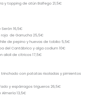
a y topping de atún Balfego 21,5€
e Serón 16,5€
 roja de Garrucha 25,5€
chile de pepino y huevas de tobiko 5,5€
hoa del Cantábrico y alga codium 10€
alioli de cítricos 17,5€
 trinchado con patatas risoladas y pimientos
ufado y espárragos trigueros 26,5€
e Almería 13,5€