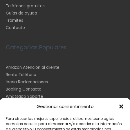
Teléfonos gratuitos
Guías de ayuda
Trámites
Contacto
Categorías Populares
Amazon Atención al cliente
Renfe Teléfono
Iberia Reclamaciones
Booking Contacto
Whatsapp Soporte
Apple España
Gestionar consentimiento
DHL Seguimiento
Para ofrecer las mejores experiencias, utilizamos tecnologías
como las cookies para almacenar y/o acceder a la información
del dispositivo. El consentimiento de estas tecnologías nos