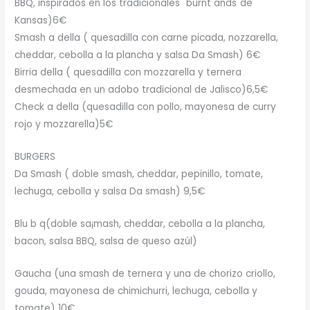
BBQ, inspirados en los tradicionales ¨burnt ands¨de
Kansas)6€
Smash a della ( quesadilla con carne picada, nozzarella,
cheddar, cebolla a la plancha y salsa Da Smash) 6€
Birria della ( quesadilla con mozzarella y ternera
desmechada en un adobo tradicional de Jalisco)6,5€
Check a della (quesadilla con pollo, mayonesa de curry
rojo y mozzarella)5€
BURGERS
Da Smash ( doble smash, cheddar, pepinillo, tomate,
lechuga, cebolla y salsa Da smash) 9,5€
Blu b q(doble sa¡mash, cheddar, cebolla a la plancha,
bacon, salsa BBQ, salsa de queso azúl)
Gaucha (una smash de ternera y una de chorizo criollo,
gouda, mayonesa de chimichurri, lechuga, cebolla y
tomate) 10€