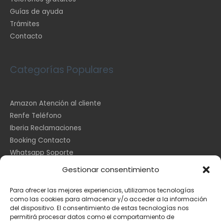
Guías de ayuda
Trámites
Contacto
Categorías Populares
Amazon Atención al cliente
Renfe Teléfono
Iberia Reclamaciones
Booking Contacto
Whatsapp Soporte
Apple España
Gestionar consentimiento
DHL Seguimiento
Para ofrecer las mejores experiencias, utilizamos tecnologías
como las cookies para almacenar y/o acceder a la información
del dispositivo. El consentimiento de estas tecnologías nos
Información Legal
permitirá procesar datos como el comportamiento de