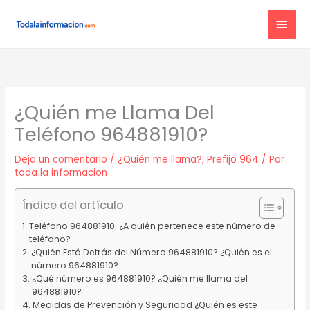
Ir
MEN
al
contenido
PRIN
¿Quién me Llama Del
Teléfono 964881910?
Deja un comentario
/
¿Quién me llama?
,
Prefijo 964
/ Por
toda la informacion
Índice del artículo
Teléfono 964881910. ¿A quién pertenece este número de
teléfono?
¿Quién Está Detrás del Número 964881910? ¿Quién es el
número 964881910?
¿Qué número es 964881910? ¿Quién me llama del
964881910?
Medidas de Prevención y Seguridad ¿Quién es este