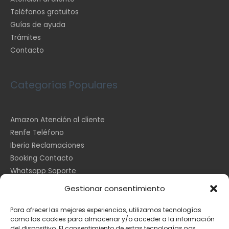
Teléfonos gratuitos
Guías de ayuda
Trámites
Contacto
Categorías Populares
Amazon Atención al cliente
Renfe Teléfono
Iberia Reclamaciones
Booking Contacto
Whatsapp Soporte
Apple España
Gestionar consentimiento
DHL Seguimiento
Para ofrecer las mejores experiencias, utilizamos tecnologías
como las cookies para almacenar y/o acceder a la información
del dispositivo. El consentimiento de estas tecnologías nos