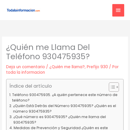
Ir
MEN
al
contenido
PRIN
¿Quién me Llama Del
Teléfono 930475935?
Deja un comentario
/
¿Quién me llama?
,
Prefijo 930
/ Por
toda la informacion
Índice del artículo
Teléfono 930475935. ¿A quién pertenece este número de
teléfono?
¿Quién Está Detrás del Número 930475935? ¿Quién es el
número 930475935?
¿Qué número es 930475935? ¿Quién me llama del
930475935?
Medidas de Prevención y Seguridad ¿Quién es este