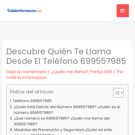
Ir
MEN
al
contenido
PRIN
Descubre Quién Te Llama
Desde El Teléfono 699557985
Deja un comentario
/
¿Quién me llama?
,
Prefijo 699
/ Por
toda la informacion
Índice del artículo
Teléfono 699557985
¿Quién Está Detrás del Número 699557985? ¿Quién es el
número 699557985?
¿Qué número es 699557985? ¿Quién me llama del
699557985?
Medidas de Prevención y Seguridad ¿Quién es este