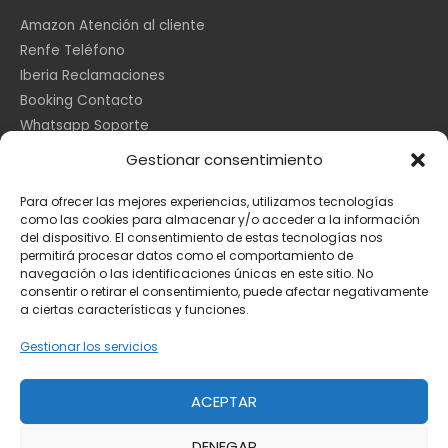
Amazon Atención al cliente
Renfe Teléfono
Iberia Reclamaciones
Booking Contacto
Whatsapp Soporte
Apple España
Gestionar consentimiento
DHL Seguimiento
Para ofrecer las mejores experiencias, utilizamos tecnologías
como las cookies para almacenar y/o acceder a la información
del dispositivo. El consentimiento de estas tecnologías nos
Información Legal
permitirá procesar datos como el comportamiento de
navegación o las identificaciones únicas en este sitio. No
consentir o retirar el consentimiento, puede afectar negativamente
a ciertas características y funciones.
Aviso Legal
Política de Cookies
Gestionar los servicios
Privacidad
ACEPTAR
DENEGAR