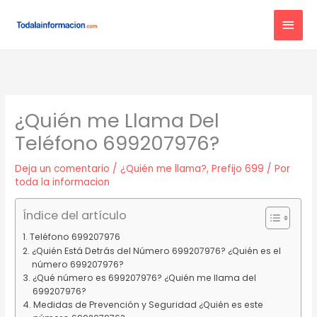
Ir
MEN
al
contenido
PRIN
¿Quién me Llama Del
Teléfono 699207976?
Deja un comentario
/
¿Quién me llama?
,
Prefijo 699
/ Por
toda la informacion
Índice del artículo
Teléfono 699207976
¿Quién Está Detrás del Número 699207976? ¿Quién es el
número 699207976?
¿Qué número es 699207976? ¿Quién me llama del
699207976?
Medidas de Prevención y Seguridad ¿Quién es este