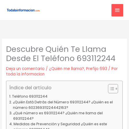
Ir
MEN
al
contenido
PRIN
Descubre Quién Te Llama
Desde El Teléfono 693112244
Deja un comentario
/
¿Quién me llama?
,
Prefijo 693
/ Por
toda la informacion
Índice del artículo
Teléfono 693112244
¿Quién Está Detrás del Número 693112244? ¿Quién es el
número 602369311224442163?
¿Qué número es 693112244? ¿Quién me llama del
693112244?
Medidas de Prevención y Seguridad ¿Quién es este