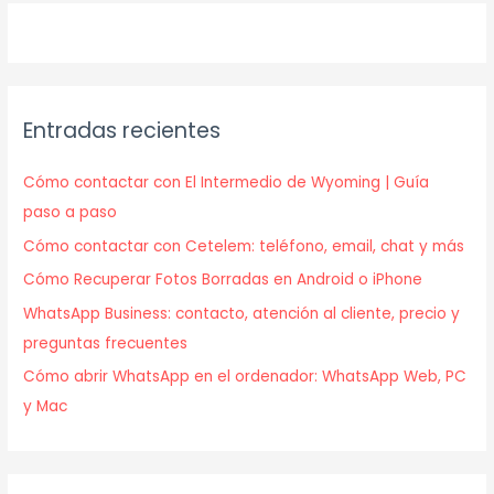
Entradas recientes
Cómo contactar con El Intermedio de Wyoming | Guía
paso a paso
Cómo contactar con Cetelem: teléfono, email, chat y más
Cómo Recuperar Fotos Borradas en Android o iPhone
WhatsApp Business: contacto, atención al cliente, precio y
preguntas frecuentes
Cómo abrir WhatsApp en el ordenador: WhatsApp Web, PC
y Mac