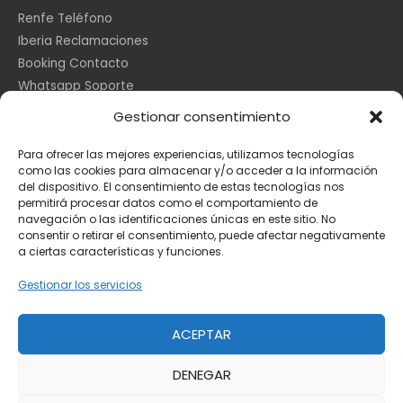
Renfe Teléfono
Iberia Reclamaciones
Booking Contacto
Whatsapp Soporte
Apple España
Gestionar consentimiento
DHL Seguimiento
Para ofrecer las mejores experiencias, utilizamos tecnologías
como las cookies para almacenar y/o acceder a la información
del dispositivo. El consentimiento de estas tecnologías nos
Información Legal
permitirá procesar datos como el comportamiento de
navegación o las identificaciones únicas en este sitio. No
consentir o retirar el consentimiento, puede afectar negativamente
a ciertas características y funciones.
Aviso Legal
Política de Cookies
Gestionar los servicios
Privacidad
ACEPTAR
DENEGAR