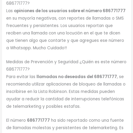
686771777?
Las
opiniones de los usuarios sobre el número 686771777
en su mayoría negativas, con reportes de llamadas o SMS
frecuentes y persistentes. Los usuarios reportan que
reciben una llamada con una locución en el que te dicen
que tienen algo que contarte y que agregues ese número
a Whatsapp. Mucho Cuidado!!
Medidas de Prevención y Seguridad ¿Quién es este número
686771777?
Para evitar las
llamadas no deseadas del 686771777
, se
recomienda utilizar aplicaciones de bloqueo de llamadas o
inscribirse en la Lista Robinson. Estas medidas pueden
ayudar a reducir la cantidad de interrupciones telefónicas
de telemarketing y posibles estafas.
El número
686771777
ha sido reportado como una fuente
de llamadas molestas y persistentes de telemarketing. Es