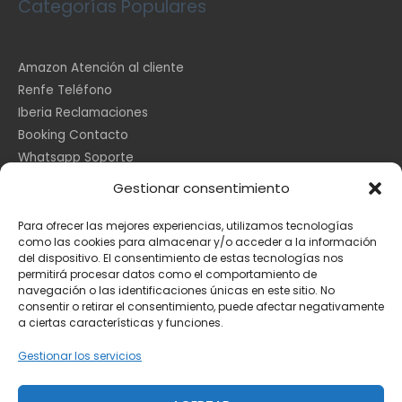
Categorías Populares
Amazon Atención al cliente
Renfe Teléfono
Iberia Reclamaciones
Booking Contacto
Whatsapp Soporte
Apple España
Gestionar consentimiento
DHL Seguimiento
Para ofrecer las mejores experiencias, utilizamos tecnologías
como las cookies para almacenar y/o acceder a la información
del dispositivo. El consentimiento de estas tecnologías nos
Información Legal
permitirá procesar datos como el comportamiento de
navegación o las identificaciones únicas en este sitio. No
consentir o retirar el consentimiento, puede afectar negativamente
a ciertas características y funciones.
Aviso Legal
Política de Cookies
Gestionar los servicios
Privacidad