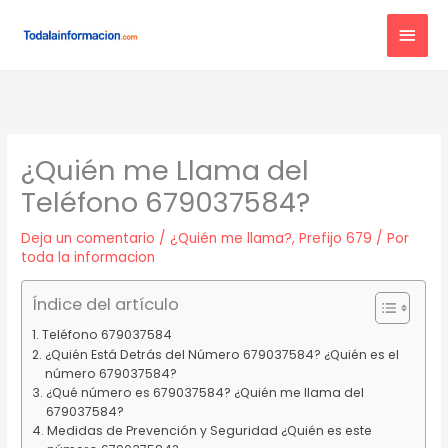
Ir
MEN
al
contenido
PRIN
¿Quién me Llama del
Teléfono 679037584?
Deja un comentario
/
¿Quién me llama?
,
Prefijo 679
/ Por
toda la informacion
Índice del artículo
Teléfono 679037584
¿Quién Está Detrás del Número 679037584? ¿Quién es el
número 679037584?
¿Qué número es 679037584? ¿Quién me llama del
679037584?
Medidas de Prevención y Seguridad ¿Quién es este