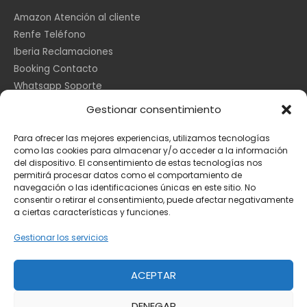
Amazon Atención al cliente
Renfe Teléfono
Iberia Reclamaciones
Booking Contacto
Whatsapp Soporte
Apple España
Gestionar consentimiento
DHL Seguimiento
Para ofrecer las mejores experiencias, utilizamos tecnologías
como las cookies para almacenar y/o acceder a la información
del dispositivo. El consentimiento de estas tecnologías nos
Información Legal
permitirá procesar datos como el comportamiento de
navegación o las identificaciones únicas en este sitio. No
consentir o retirar el consentimiento, puede afectar negativamente
a ciertas características y funciones.
Aviso Legal
Política de Cookies
Gestionar los servicios
Privacidad
ACEPTAR
DENEGAR