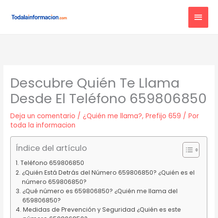
Ir
MEN
al
contenido
PRIN
Descubre Quién Te Llama
Desde El Teléfono 659806850
Deja un comentario
/
¿Quién me llama?
,
Prefijo 659
/ Por
toda la informacion
Índice del artículo
Teléfono 659806850
¿Quién Está Detrás del Número 659806850? ¿Quién es el
número 659806850?
¿Qué número es 659806850? ¿Quién me llama del
659806850?
Medidas de Prevención y Seguridad ¿Quién es este