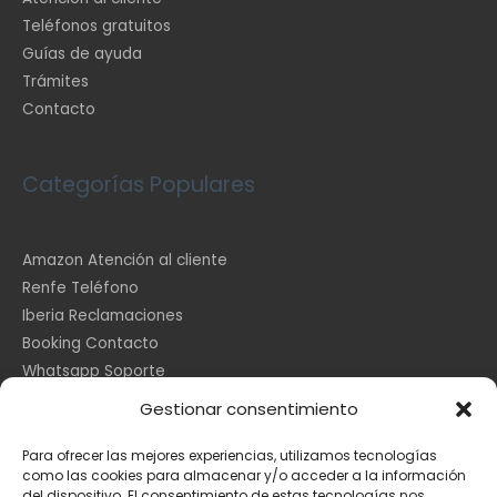
Teléfonos gratuitos
Guías de ayuda
Trámites
Contacto
Categorías Populares
Amazon Atención al cliente
Renfe Teléfono
Iberia Reclamaciones
Booking Contacto
Whatsapp Soporte
Apple España
Gestionar consentimiento
DHL Seguimiento
Para ofrecer las mejores experiencias, utilizamos tecnologías
como las cookies para almacenar y/o acceder a la información
del dispositivo. El consentimiento de estas tecnologías nos