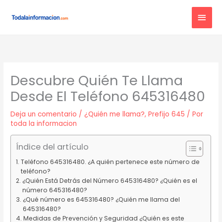
Ir
MEN
al
contenido
PRIN
Descubre Quién Te Llama
Desde El Teléfono 645316480
Deja un comentario
/
¿Quién me llama?
,
Prefijo 645
/ Por
toda la informacion
Índice del artículo
Teléfono 645316480. ¿A quién pertenece este número de
teléfono?
¿Quién Está Detrás del Número 645316480? ¿Quién es el
número 645316480?
¿Qué número es 645316480? ¿Quién me llama del
645316480?
Medidas de Prevención y Seguridad ¿Quién es este