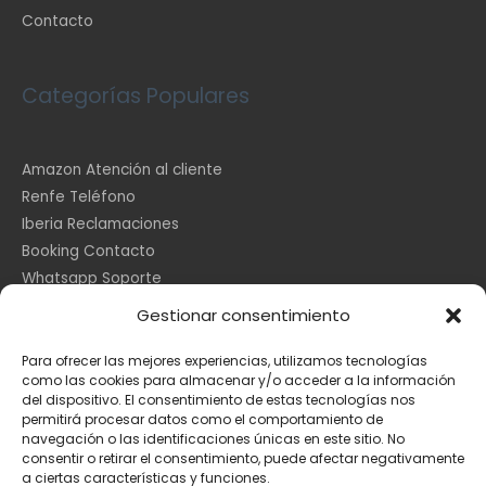
Contacto
Categorías Populares
Amazon Atención al cliente
Renfe Teléfono
Iberia Reclamaciones
Booking Contacto
Whatsapp Soporte
Apple España
Gestionar consentimiento
DHL Seguimiento
Para ofrecer las mejores experiencias, utilizamos tecnologías
como las cookies para almacenar y/o acceder a la información
del dispositivo. El consentimiento de estas tecnologías nos
Información Legal
permitirá procesar datos como el comportamiento de
navegación o las identificaciones únicas en este sitio. No
consentir o retirar el consentimiento, puede afectar negativamente
a ciertas características y funciones.
Aviso Legal