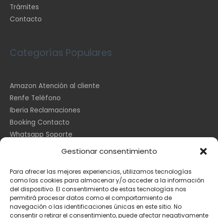
Trámites
Contacto
Categorías Populares
Amazon Atención al cliente
Renfe Teléfono
Iberia Reclamaciones
Booking Contacto
Whatsapp Soporte
Apple España
Gestionar consentimiento
DHL Seguimiento
Para ofrecer las mejores experiencias, utilizamos tecnologías
como las cookies para almacenar y/o acceder a la información
del dispositivo. El consentimiento de estas tecnologías nos
Información Legal
permitirá procesar datos como el comportamiento de
navegación o las identificaciones únicas en este sitio. No
consentir o retirar el consentimiento, puede afectar negativamente