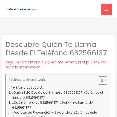
Ir
MEN
al
contenido
PRIN
Descubre Quién Te Llama
Desde El Teléfono 632566137
Deja un comentario
/
¿Quién me llama?
,
Prefijo 632
/ Por
toda la informacion
Índice del artículo
Teléfono 632566137
¿Quién Está Detrás del Número 632566137? ¿Quién es el
número 632566137?
¿Qué número es 632566137? ¿Quién me llama del
632566137?
Medidas de Prevención y Seguridad ¿Quién es este