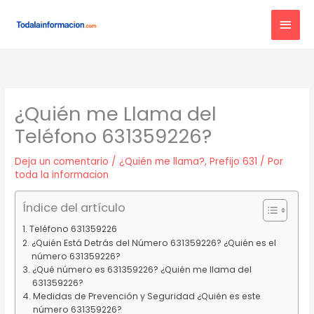
Ir
MEN
al
contenido
PRIN
¿Quién me Llama del
Teléfono 631359226?
Deja un comentario
/
¿Quién me llama?
,
Prefijo 631
/ Por
toda la informacion
Índice del artículo
Teléfono 631359226
¿Quién Está Detrás del Número 631359226? ¿Quién es el
número 631359226?
¿Qué número es 631359226? ¿Quién me llama del
631359226?
Medidas de Prevención y Seguridad ¿Quién es este
número 631359226?