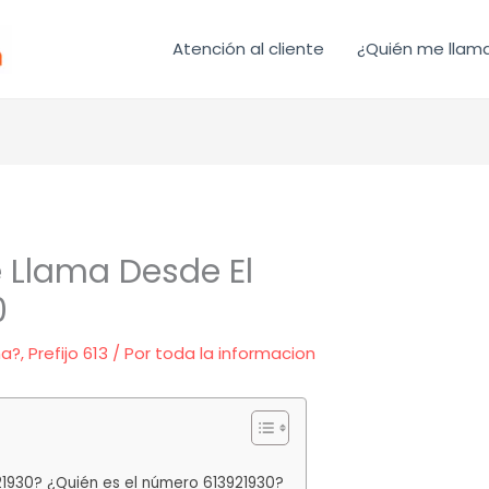
Atención al cliente
¿Quién me llam
 Llama Desde El
0
ma?
,
Prefijo 613
/ Por
toda la informacion
21930? ¿Quién es el número 613921930?