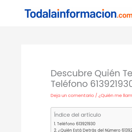
Ir
al
contenido
Descubre Quién Te
Teléfono 61392193
Deja un comentario
/
¿Quién me lla
Índice del artículo
Teléfono 613921930
¿Quién Está Detrás del Número 6139