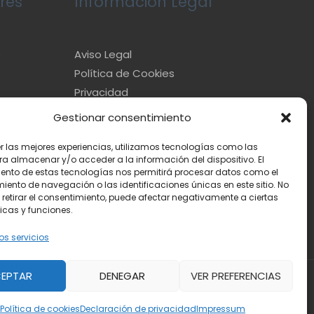
res
Información Legal
e
Aviso Legal
Política de Cookies
Privacidad
Gestionar consentimiento
er las mejores experiencias, utilizamos tecnologías como las
ra almacenar y/o acceder a la información del dispositivo. El
ento de estas tecnologías nos permitirá procesar datos como el
ento de navegación o las identificaciones únicas en este sitio. No
 retirar el consentimiento, puede afectar negativamente a ciertas
icas y funciones.
os servicios
EPTAR
DENEGAR
VER PREFERENCIAS
Powered by
Toda la información
Política de cookies
Declaración de privacidad
Impressum