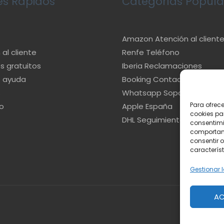
es Rápidos
Categorías Popula
Amazon Atención al client
al cliente
Renfe Teléfono
s gratuitos
Iberia Reclamaciones
e ayuda
Booking Contacto
s
Whatsapp Soporte
Para ofrec
o
Apple España
cookies pa
DHL Seguimiento
consentimi
comportami
consentir o
característ
Gestionar l
AC