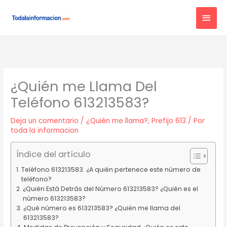
Ir
MEN
al
contenido
PRIN
¿Quién me Llama Del
Teléfono 613213583?
Deja un comentario
/
¿Quién me llama?
,
Prefijo 613
/ Por
toda la informacion
Índice del artículo
Teléfono 613213583. ¿A quién pertenece este número de
teléfono?
¿Quién Está Detrás del Número 613213583? ¿Quién es el
número 613213583?
¿Qué número es 613213583? ¿Quién me llama del
613213583?