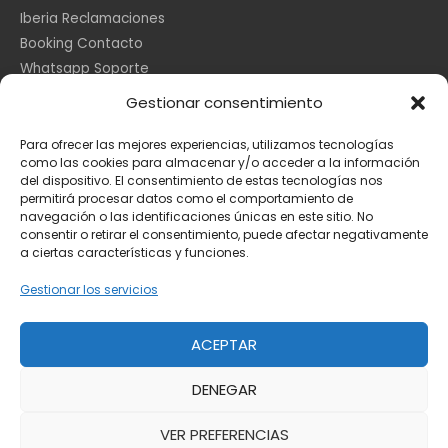
Iberia Reclamaciones
Booking Contacto
Whatsapp Soporte
Apple España
Gestionar consentimiento
DHL Seguimiento
Para ofrecer las mejores experiencias, utilizamos tecnologías
como las cookies para almacenar y/o acceder a la información
del dispositivo. El consentimiento de estas tecnologías nos
Información Legal
permitirá procesar datos como el comportamiento de
navegación o las identificaciones únicas en este sitio. No
consentir o retirar el consentimiento, puede afectar negativamente
a ciertas características y funciones.
Aviso Legal
Política de Cookies
Gestionar los servicios
Privacidad
ACEPTAR
DENEGAR
Copyright © 2026
Toda la información
VER PREFERENCIAS