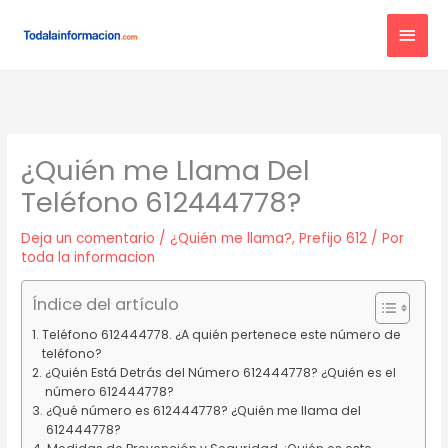
Ir
MEN
al
contenido
PRIN
¿Quién me Llama Del
Teléfono 612444778?
Deja un comentario
/
¿Quién me llama?
,
Prefijo 612
/ Por
toda la informacion
Índice del artículo
Teléfono 612444778. ¿A quién pertenece este número de
teléfono?
¿Quién Está Detrás del Número 612444778? ¿Quién es el
número 612444778?
¿Qué número es 612444778? ¿Quién me llama del
612444778?