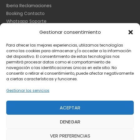
Iberia Reclamaciones
Booking Contacto
Whatsapp Soporte
Apple España
Gestionar consentimiento
DHL Seguimiento
Para ofrecer las mejores experiencias, utilizamos tecnologías
como las cookies para almacenar y/o acceder a la información
del dispositivo. El consentimiento de estas tecnologías nos
Información Legal
permitirá procesar datos como el comportamiento de
navegación o las identificaciones únicas en este sitio. No
consentir o retirar el consentimiento, puede afectar negativamente
a ciertas características y funciones.
Aviso Legal
Política de Cookies
Gestionar los servicios
Privacidad
ACEPTAR
DENEGAR
Copyright © 2026
Toda la información
VER PREFERENCIAS