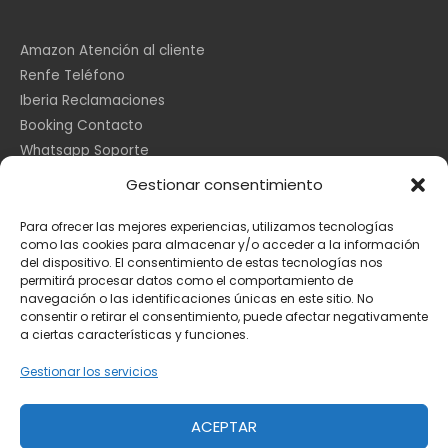
Amazon Atención al cliente
Renfe Teléfono
Iberia Reclamaciones
Booking Contacto
Whatsapp Soporte
Apple España
Gestionar consentimiento
DHL Seguimiento
Para ofrecer las mejores experiencias, utilizamos tecnologías
como las cookies para almacenar y/o acceder a la información
del dispositivo. El consentimiento de estas tecnologías nos
Información Legal
permitirá procesar datos como el comportamiento de
navegación o las identificaciones únicas en este sitio. No
consentir o retirar el consentimiento, puede afectar negativamente
a ciertas características y funciones.
Aviso Legal
Política de Cookies
Gestionar los servicios
Privacidad
ACEPTAR