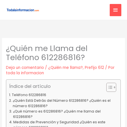
Ir
MEN
al
contenido
PRIN
¿Quién me Llama del
Teléfono 612286816?
Deja un comentario
/
¿Quién me llama?
,
Prefijo 612
/ Por
toda la informacion
Índice del artículo
Teléfono 612286816
¿Quién Está Detrás del Número 612286816? ¿Quién es el
número 612286816?
¿Qué número es 612286816? ¿Quién me llama del
612286816?
Medidas de Prevención y Seguridad ¿Quién es este