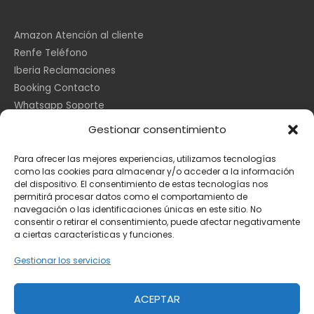
Amazon Atención al cliente
Renfe Teléfono
Iberia Reclamaciones
Booking Contacto
Whatsapp Soporte
Apple España
Gestionar consentimiento
DHL Seguimiento
Para ofrecer las mejores experiencias, utilizamos tecnologías
como las cookies para almacenar y/o acceder a la información
del dispositivo. El consentimiento de estas tecnologías nos
Información Legal
permitirá procesar datos como el comportamiento de
navegación o las identificaciones únicas en este sitio. No
consentir o retirar el consentimiento, puede afectar negativamente
a ciertas características y funciones.
Aviso Legal
Política de Cookies
Gestionar los servicios
Privacidad
ACEPTAR