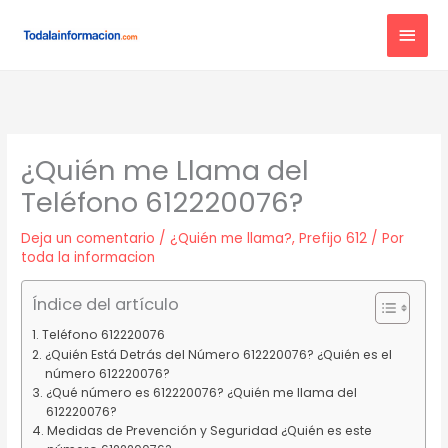
Ir
MEN
al
contenido
PRIN
¿Quién me Llama del
Teléfono 612220076?
Deja un comentario
/
¿Quién me llama?
,
Prefijo 612
/ Por
toda la informacion
Índice del artículo
Teléfono 612220076
¿Quién Está Detrás del Número 612220076? ¿Quién es el
número 612220076?
¿Qué número es 612220076? ¿Quién me llama del
612220076?
Medidas de Prevención y Seguridad ¿Quién es este