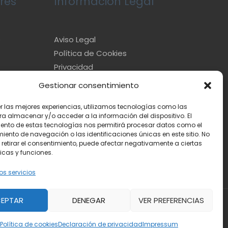
res
Información Legal
e
Aviso Legal
Política de Cookies
Privacidad
Gestionar consentimiento
er las mejores experiencias, utilizamos tecnologías como las
ra almacenar y/o acceder a la información del dispositivo. El
ento de estas tecnologías nos permitirá procesar datos como el
ento de navegación o las identificaciones únicas en este sitio. No
 retirar el consentimiento, puede afectar negativamente a ciertas
icas y funciones.
os servicios
EPTAR
DENEGAR
VER PREFERENCIAS
Powered by
Toda la información
Política de cookies
Declaración de privacidad
Impressum