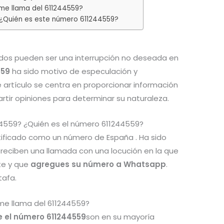
me llama del 611244559?
 ¿Quién es este número 611244559?
os pueden ser una interrupción no deseada en
559
ha sido motivo de especulación y
e artículo se centra en proporcionar información
tir opiniones para determinar su naturaleza.
44559? ¿Quién es el número 611244559?
tificado como un número de España . Ha sido
 reciben una llamada con una locución en la que
te y que
agregues su número a Whatsapp
.
tafa.
me llama del 611244559?
e el número 611244559
son en su mayoría