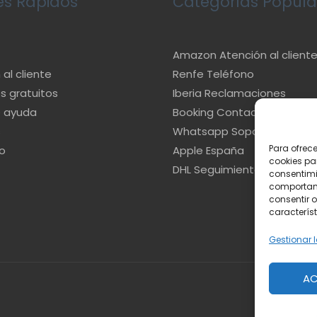
es Rápidos
Categorías Popula
Amazon Atención al client
al cliente
Renfe Teléfono
s gratuitos
Iberia Reclamaciones
e ayuda
Booking Contacto
s
Whatsapp Soporte
Para ofrec
o
Apple España
cookies pa
DHL Seguimiento
consentimi
comportami
consentir o
característ
Gestionar l
AC