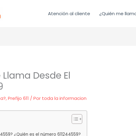
Atención al cliente
¿Quién me llam
 Llama Desde El
9
ma?
,
Prefijo 611
/ Por
toda la informacion
44559? ¿Quién es el número 611244559?