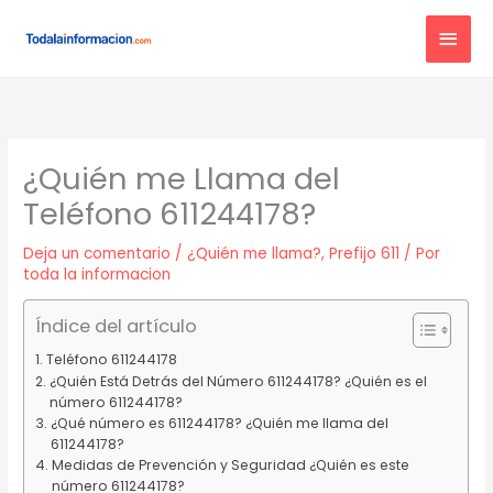
Ir
MEN
al
contenido
PRIN
¿Quién me Llama del
Teléfono 611244178?
Deja un comentario
/
¿Quién me llama?
,
Prefijo 611
/ Por
toda la informacion
Índice del artículo
Teléfono 611244178
¿Quién Está Detrás del Número 611244178? ¿Quién es el
número 611244178?
¿Qué número es 611244178? ¿Quién me llama del
611244178?
Medidas de Prevención y Seguridad ¿Quién es este
número 611244178?