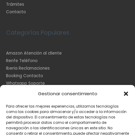
Trámites
Contacto
Categorías Populares
Amazon Atención al cliente
Renfe Teléfono
Iberia Reclamaciones
Booking Contacto
Whatsapp Soporte
Apple España
Gestionar consentimiento
DHL Seguimiento
Para ofrecer las mejores experiencias, utilizamos tecnologías
como las cookies para almacenar y/o acceder a la información
del dispositivo. El consentimiento de estas tecnologías nos
Información Legal
permitirá procesar datos como el comportamiento de
navegación o las identificaciones únicas en este sitio. No
consentir o retirar el consentimiento, puede afectar negativamente