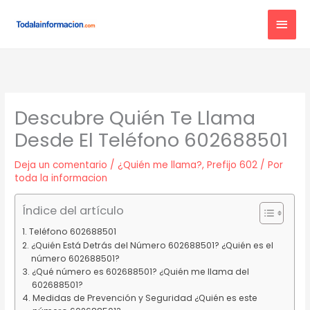
Ir
MEN
al
contenido
PRIN
Descubre Quién Te Llama
Desde El Teléfono 602688501
Deja un comentario
/
¿Quién me llama?
,
Prefijo 602
/ Por
toda la informacion
Índice del artículo
Teléfono 602688501
¿Quién Está Detrás del Número 602688501? ¿Quién es el
número 602688501?
¿Qué número es 602688501? ¿Quién me llama del
602688501?
Medidas de Prevención y Seguridad ¿Quién es este