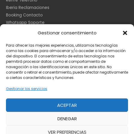
Renfe Teléfono
Iberia Reclamaciones
Booking Contacto
Whatsapp Soporte
Apple España
Gestionar consentimiento
DHL Seguimiento
Para ofrecer las mejores experiencias, utilizamos tecnologías
como las cookies para almacenar y/o acceder a la información
del dispositivo. El consentimiento de estas tecnologías nos
Información Legal
permitirá procesar datos como el comportamiento de
navegación o las identificaciones únicas en este sitio. No
consentir o retirar el consentimiento, puede afectar negativamente
a ciertas características y funciones.
Aviso Legal
Política de Cookies
Gestionar los servicios
Privacidad
ACEPTAR
DENEGAR
Copyright © 2026
Toda la información
VER PREFERENCIAS