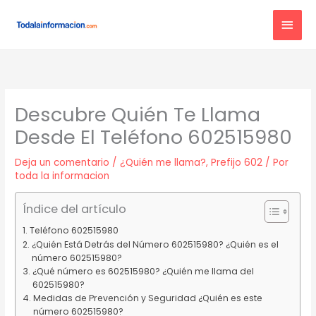
Ir
MEN
al
contenido
PRIN
Descubre Quién Te Llama
Desde El Teléfono 602515980
Deja un comentario
/
¿Quién me llama?
,
Prefijo 602
/ Por
toda la informacion
Índice del artículo
Teléfono 602515980
¿Quién Está Detrás del Número 602515980? ¿Quién es el
número 602515980?
¿Qué número es 602515980? ¿Quién me llama del
602515980?
Medidas de Prevención y Seguridad ¿Quién es este
número 602515980?