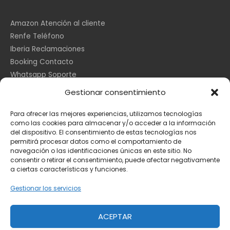
Amazon Atención al cliente
Renfe Teléfono
Iberia Reclamaciones
Booking Contacto
Whatsapp Soporte
Apple España
Gestionar consentimiento
DHL Seguimiento
Para ofrecer las mejores experiencias, utilizamos tecnologías
como las cookies para almacenar y/o acceder a la información
del dispositivo. El consentimiento de estas tecnologías nos
Información Legal
permitirá procesar datos como el comportamiento de
navegación o las identificaciones únicas en este sitio. No
consentir o retirar el consentimiento, puede afectar negativamente
a ciertas características y funciones.
Aviso Legal
Política de Cookies
Gestionar los servicios
Privacidad
ACEPTAR