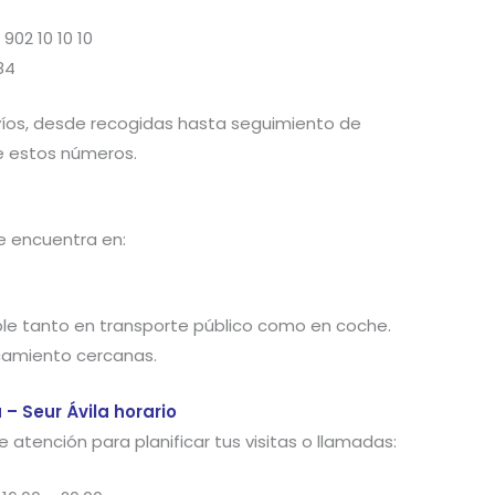
:
902 10 10 10
84
nvíos, desde recogidas hasta seguimiento de
e estos números.
se encuentra en:
ble tanto en transporte público como en coche.
amiento cercanas.
 – Seur Ávila horario
 atención para planificar tus visitas o llamadas: