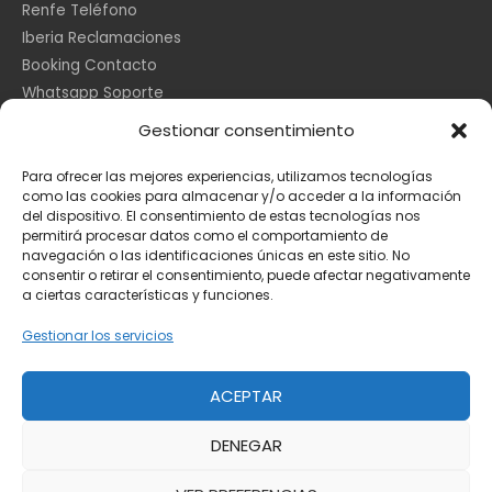
Renfe Teléfono
Iberia Reclamaciones
Booking Contacto
Whatsapp Soporte
Apple España
Gestionar consentimiento
DHL Seguimiento
Para ofrecer las mejores experiencias, utilizamos tecnologías
como las cookies para almacenar y/o acceder a la información
del dispositivo. El consentimiento de estas tecnologías nos
Información Legal
permitirá procesar datos como el comportamiento de
navegación o las identificaciones únicas en este sitio. No
consentir o retirar el consentimiento, puede afectar negativamente
a ciertas características y funciones.
Aviso Legal
Política de Cookies
Gestionar los servicios
Privacidad
ACEPTAR
DENEGAR
Copyright © 2026
Toda la información