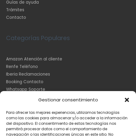
Guías de ayuda
Trámites
Contacto
Categorías Populares
Amazon Atención al cliente
Renfe Teléfono
Iberia Reclamaciones
Booking Contacto
Whatsapp Soporte
Apple España
Gestionar consentimiento
DHL Seguimiento
Para ofrecer las mejores experiencias, utilizamos tecnologías
como las cookies para almacenar y/o acceder a la información
del dispositivo. El consentimiento de estas tecnologías nos
Información Legal
permitirá procesar datos como el comportamiento de
navegación o las identificaciones únicas en este sitio. No