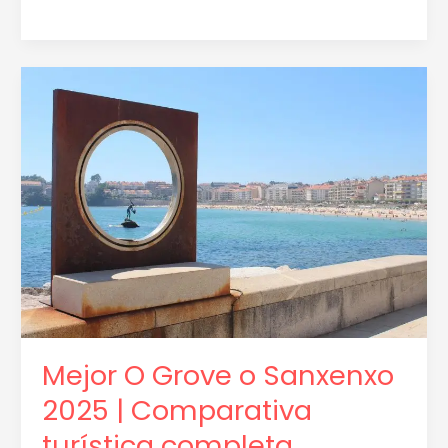
Mejor
O
Grove
o
Sanxenxo
2025
|
Comparativa
turística
completa
Mejor O Grove o Sanxenxo
2025 | Comparativa
turística completa