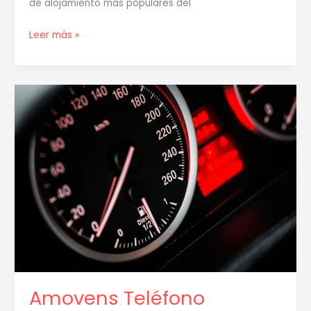
de alojamiento más populares del
Leer más »
Amovens
Teléfono
Atención
al
Cliente
|
Contacto
y
Soporte
2026
Amovens Teléfono