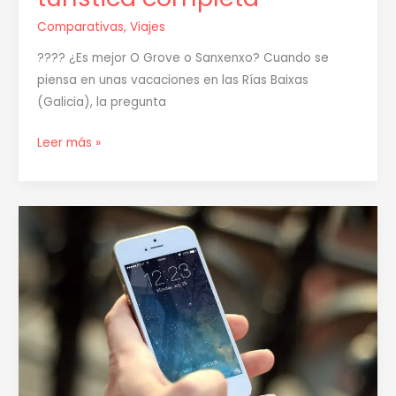
Comparativas
,
Viajes
????️ ¿Es mejor O Grove o Sanxenxo? Cuando se
piensa en unas vacaciones en las Rías Baixas
(Galicia), la pregunta
Leer más »
Cómo
Contactar
con
Goldcar:
guía
completa