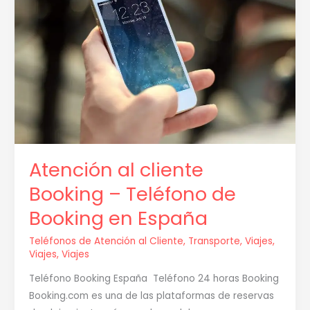
Booking
–
Teléfono
de
Booking
en
España
Atención al cliente
Booking – Teléfono de
Booking en España
Teléfonos de Atención al Cliente
,
Transporte
,
Viajes
,
Viajes
,
Viajes
Teléfono Booking España Teléfono 24 horas Booking
Booking.com es una de las plataformas de reservas