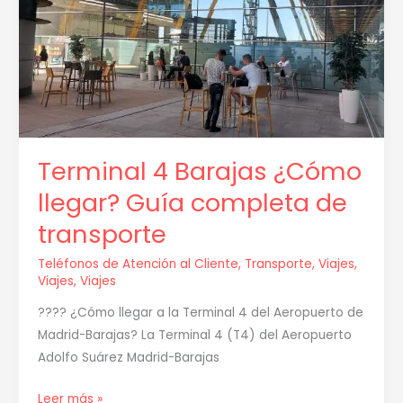
¿Cómo
llegar?
Guía
completa
de
transporte
Terminal 4 Barajas ¿Cómo
llegar? Guía completa de
transporte
Teléfonos de Atención al Cliente
,
Transporte
,
Viajes
,
Viajes
,
Viajes
???? ¿Cómo llegar a la Terminal 4 del Aeropuerto de
Madrid-Barajas? La Terminal 4 (T4) del Aeropuerto
Adolfo Suárez Madrid-Barajas
Leer más »