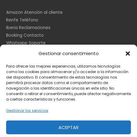
Amazon Atención al cliente
Renfe Teléfono
Iberia Reclamaciones
Booking Contacto
Whatsapp Soporte
Apple España
Gestionar consentimiento
DHL Seguimiento
Para ofrecer las mejores experiencias, utilizamos tecnologías
como las cookies para almacenar y/o acceder a la información
del dispositivo. El consentimiento de estas tecnologías nos
Información Legal
permitirá procesar datos como el comportamiento de
navegación o las identificaciones únicas en este sitio. No
consentir o retirar el consentimiento, puede afectar negativamente
a ciertas características y funciones.
Aviso Legal
Política de Cookies
Gestionar los servicios
Privacidad
ACEPTAR