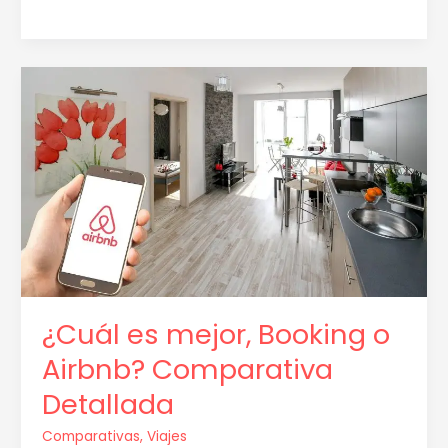
¿Cuál
es
mejor,
Booking
o
Airbnb?
Comparativa
Detallada
¿Cuál es mejor, Booking o
Airbnb? Comparativa
Detallada
Comparativas
,
Viajes