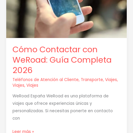
2026
Cómo Contactar con
WeRoad: Guía Completa
2026
Teléfonos de Atención al Cliente
,
Transporte
,
Viajes
,
Viajes
,
Viajes
WeRoad España WeRoad es una plataforma de
viajes que ofrece experiencias únicas y
personalizadas. Si necesitas ponerte en contacto
con
Leer más »