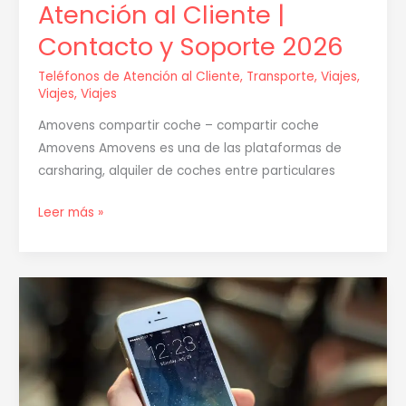
Atención al Cliente |
Contacto y Soporte 2026
Teléfonos de Atención al Cliente
,
Transporte
,
Viajes
,
Viajes
,
Viajes
Amovens compartir coche – compartir coche
Amovens Amovens es una de las plataformas de
carsharing, alquiler de coches entre particulares
Leer más »
Cómo
Contactar
con
WeRoad:
Guía
Completa