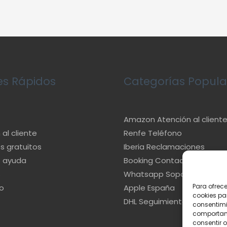
es Rápidos
Categorías Popula
Amazon Atención al client
al cliente
Renfe Teléfono
s gratuitos
Iberia Reclamaciones
e ayuda
Booking Contacto
s
Whatsapp Soporte
Para ofrec
o
Apple España
cookies pa
DHL Seguimiento
consentimi
comportami
consentir o