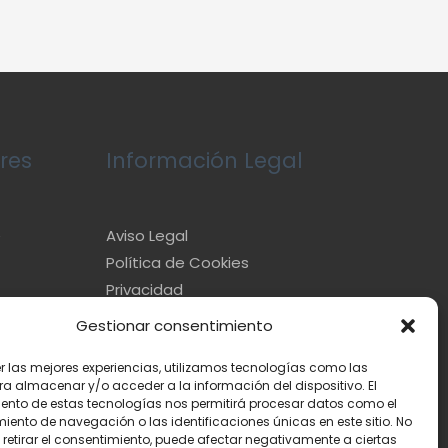
res
Información Legal
e
Aviso Legal
Política de Cookies
Privacidad
Gestionar consentimiento
er las mejores experiencias, utilizamos tecnologías como las
ra almacenar y/o acceder a la información del dispositivo. El
ento de estas tecnologías nos permitirá procesar datos como el
ento de navegación o las identificaciones únicas en este sitio. No
 retirar el consentimiento, puede afectar negativamente a ciertas