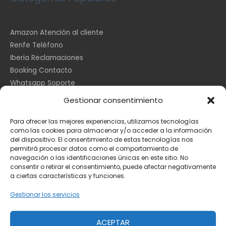
Amazon Atención al cliente
Renfe Teléfono
Iberia Reclamaciones
Booking Contacto
Whatsapp Soporte
Apple España
Gestionar consentimiento
DHL Seguimiento
Para ofrecer las mejores experiencias, utilizamos tecnologías
como las cookies para almacenar y/o acceder a la información
del dispositivo. El consentimiento de estas tecnologías nos
Información Legal
permitirá procesar datos como el comportamiento de
navegación o las identificaciones únicas en este sitio. No
consentir o retirar el consentimiento, puede afectar negativamente
a ciertas características y funciones.
Aviso Legal
Política de Cookies
Gestionar los servicios
Privacidad
ACEPTAR