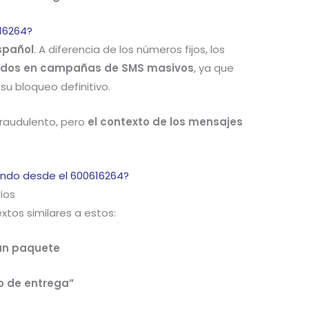
16264?
spañol
. A diferencia de los números fijos, los
zados en campañas de SMS masivos
, ya que
su bloqueo definitivo.
fraudulento, pero
el contexto de los mensajes
endo desde el 600616264?
ios
xtos similares a estos:
 un paquete
to de entrega”