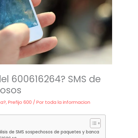
del 600616264? SMS de
hosos
ma?
,
Prefijo 600
/ Por
toda la informacion
lisis de SMS sospechosos de paquetes y banca