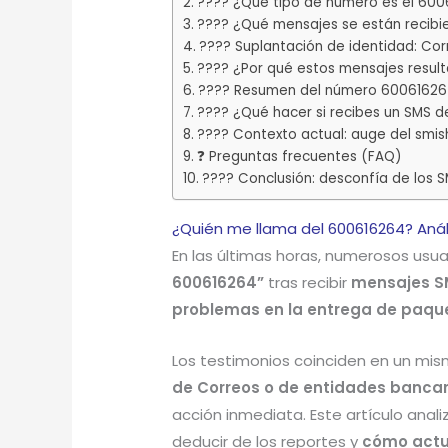
???? ¿Qué tipo de número es el 60
???? ¿Qué mensajes se están recib
???? Suplantación de identidad: Cor
???? ¿Por qué estos mensajes resul
???? Resumen del número 6006162
????️ ¿Qué hacer si recibes un SMS 
???? Contexto actual: auge del smis
❓ Preguntas frecuentes (FAQ)
???? Conclusión: desconfía de los 
¿Quién me llama del 600616264? Aná
En las últimas horas, numerosos usu
600616264”
tras recibir
mensajes S
problemas en la entrega de paqu
Los testimonios coinciden en un mi
de Correos o de entidades bancar
acción inmediata. Este artículo anal
deducir de los reportes y
cómo actu