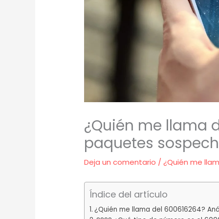
¿Quién me llama 
paquetes sospec
Deja un comentario
/
¿Quién me lla
Índice del artículo
¿Quién me llama del 600616264? Aná