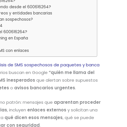
0616264?
iendo desde el 600616264?
reos y entidades bancarias
tan sospechosos?
64
del 600616264?
hing en España
SMS con enlaces
lisis de SMS sospechosos de paquetes y banca
arios buscan en Google
“quién me llama del
MS inesperados
que alertan sobre supuestos
etes
o
avisos bancarios urgentes
.
smo patrón: mensajes que
aparentan proceder
ias
, incluyen
enlaces externos
y solicitan una
iza
qué dicen esos mensajes
, qué se puede
ar con seguridad
.