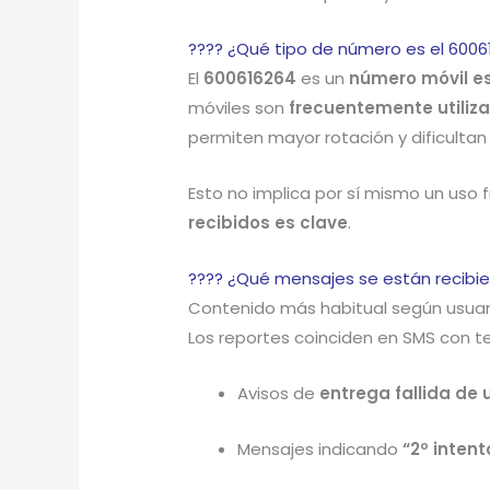
???? ¿Qué tipo de número es el 6006
El
600616264
es un
número móvil e
móviles son
frecuentemente utili
permiten mayor rotación y dificultan 
Esto no implica por sí mismo un uso 
recibidos es clave
.
???? ¿Qué mensajes se están recibi
Contenido más habitual según usuar
Los reportes coinciden en SMS con te
Avisos de
entrega fallida de
Mensajes indicando
“2º inten