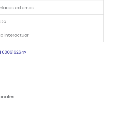
nlaces externos
lto
o interactuar
el 600616264?
onales