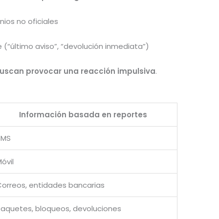
ios no oficiales
“último aviso”, “devolución inmediata”)
uscan provocar una reacción impulsiva
.
4
Información basada en reportes
SMS
óvil
orreos, entidades bancarias
Paquetes, bloqueos, devoluciones