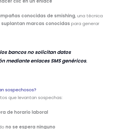
hacer clic en un enlace
mpañas conocidas de smishing
, una técnica
e
suplantan marcas conocidas
para generar
los bancos no solicitan datos
ción mediante enlaces SMS genéricos
.
tan sospechosos?
ntos que levantan sospechas:
ra de horario laboral
ndo
no se espera ninguno