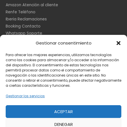
Amazon Atención al cliente
Renfe Teléfono
Iberia Reclamaciones
Booking Contacto
Whatsapp Soporte
Apple España
Gestionar consentimiento
DHL Seguimiento
Para ofrecer las mejores experiencias, utilizamos tecnologías
como las cookies para almacenar y/o acceder a la información
del dispositivo. El consentimiento de estas tecnologías nos
Información Legal
permitirá procesar datos como el comportamiento de
navegación o las identificaciones únicas en este sitio. No
consentir o retirar el consentimiento, puede afectar negativamente
a ciertas características y funciones.
Aviso Legal
Política de Cookies
Gestionar los servicios
Privacidad
ACEPTAR
DENEGAR