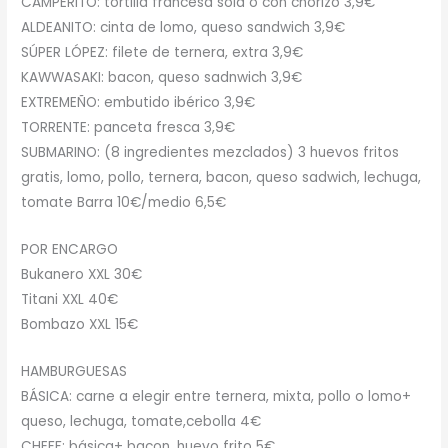
CAMPERITO: tortilla francesa sola o con chorizo 3,9€
ALDEANITO: cinta de lomo, queso sandwich 3,9€
SÚPER LÓPEZ: filete de ternera, extra 3,9€
KAWWASAKI: bacon, queso sadnwich 3,9€
EXTREMEÑO: embutido ibérico 3,9€
TORRENTE: panceta fresca 3,9€
SUBMARINO: (8 ingredientes mezclados) 3 huevos fritos
gratis, lomo, pollo, ternera, bacon, queso sadwich, lechuga,
tomate Barra 10€/medio 6,5€
POR ENCARGO
Bukanero XXL 30€
Titani XXL 40€
Bombazo XXL 15€
HAMBURGUESAS
BÁSICA: carne a elegir entre ternera, mixta, pollo o lomo+
queso, lechuga, tomate,cebolla 4€
CHEFF: básica+ bacon, huevo frito 5€