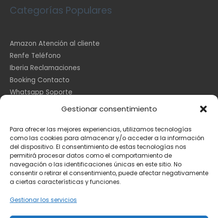
Categorías Populares
Amazon Atención al cliente
Renfe Teléfono
Iberia Reclamaciones
Booking Contacto
Whatsapp Soporte
Apple España
Gestionar consentimiento
DHL Seguimiento
Para ofrecer las mejores experiencias, utilizamos tecnologías
como las cookies para almacenar y/o acceder a la información
del dispositivo. El consentimiento de estas tecnologías nos
Información Legal
permitirá procesar datos como el comportamiento de
navegación o las identificaciones únicas en este sitio. No
consentir o retirar el consentimiento, puede afectar negativamente
a ciertas características y funciones.
Aviso Legal
Política de Cookies
Gestionar los servicios
Privacidad