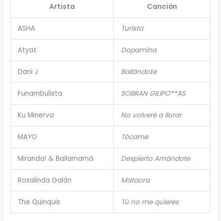
Artista
Canción
ASHA
Turista
Atyat
Dopamina
Dani J
Bailándote
Funambulista
SOBRAN GILIPO**AS
Ku Minerva
No volveré a llorar
MAYO
Tócame
Miranda! & Bailamamá
Despierto Amándote
Rosalinda Galán
Mataora
The Quinquis
Tú no me quieres