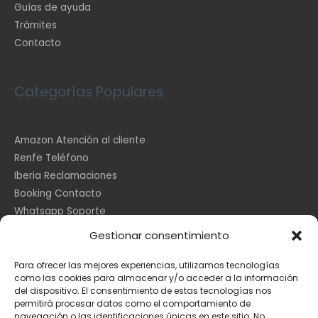
Guías de ayuda
Trámites
Contacto
Categorías Populares
Amazon Atención al cliente
Renfe Teléfono
Iberia Reclamaciones
Booking Contacto
Whatsapp Soporte
Apple España
Gestionar consentimiento
DHL Seguimiento
Para ofrecer las mejores experiencias, utilizamos tecnologías
como las cookies para almacenar y/o acceder a la información
del dispositivo. El consentimiento de estas tecnologías nos
Información Legal
permitirá procesar datos como el comportamiento de
navegación o las identificaciones únicas en este sitio. No