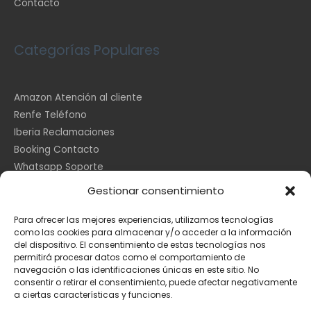
Contacto
Categorías Populares
Amazon Atención al cliente
Renfe Teléfono
Iberia Reclamaciones
Booking Contacto
Whatsapp Soporte
Apple España
Gestionar consentimiento
DHL Seguimiento
Para ofrecer las mejores experiencias, utilizamos tecnologías
como las cookies para almacenar y/o acceder a la información
del dispositivo. El consentimiento de estas tecnologías nos
Información Legal
permitirá procesar datos como el comportamiento de
navegación o las identificaciones únicas en este sitio. No
consentir o retirar el consentimiento, puede afectar negativamente
a ciertas características y funciones.
Aviso Legal