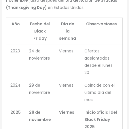
noviembre
, justo después del
Día de Acción de Gracias
(Thanksgiving Day)
en Estados Unidos.
Año
Fecha del
Día de
Observaciones
Black
la
Friday
semana
2023
24 de
Viernes
Ofertas
noviembre
adelantadas
desde el lunes
20
2024
29 de
Viernes
Coincide con el
noviembre
último día del
mes
2025
28 de
Viernes
Inicio oficial del
noviembre
Black Friday
2025