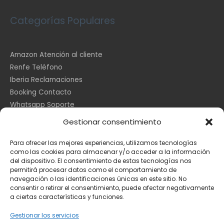
Categorías Populares
Amazon Atención al cliente
Renfe Teléfono
Iberia Reclamaciones
Booking Contacto
Whatsapp Soporte
Apple España
Gestionar consentimiento
DHL Seguimiento
Para ofrecer las mejores experiencias, utilizamos tecnologías
como las cookies para almacenar y/o acceder a la información
del dispositivo. El consentimiento de estas tecnologías nos
Información Legal
permitirá procesar datos como el comportamiento de
navegación o las identificaciones únicas en este sitio. No
consentir o retirar el consentimiento, puede afectar negativamente
a ciertas características y funciones.
Aviso Legal
Política de Cookies
Gestionar los servicios
Privacidad