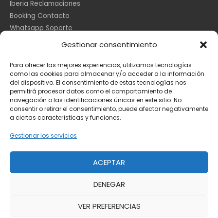
Iberia Reclamaciones
Booking Contacto
Whatsapp Soporte
Apple España
Gestionar consentimiento
DHL Seguimiento
Para ofrecer las mejores experiencias, utilizamos tecnologías
como las cookies para almacenar y/o acceder a la información
del dispositivo. El consentimiento de estas tecnologías nos
Información Legal
permitirá procesar datos como el comportamiento de
navegación o las identificaciones únicas en este sitio. No
consentir o retirar el consentimiento, puede afectar negativamente
a ciertas características y funciones.
Aviso Legal
Política de Cookies
Gestionar los servicios
Privacidad
ACEPTAR
DENEGAR
Copyright © 2026
Toda la información
VER PREFERENCIAS