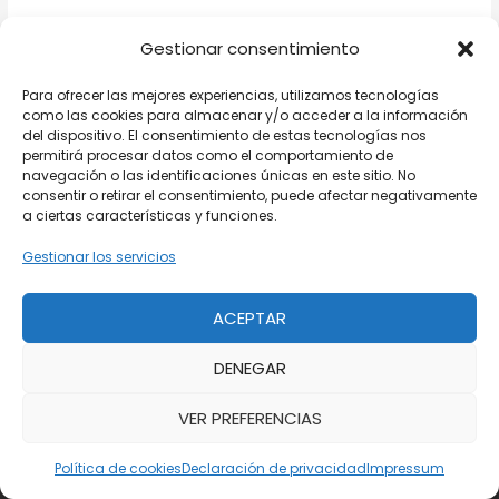
Gestionar consentimiento
Para ofrecer las mejores experiencias, utilizamos tecnologías
como las cookies para almacenar y/o acceder a la información
del dispositivo. El consentimiento de estas tecnologías nos
permitirá procesar datos como el comportamiento de
Toda La Información.com
navegación o las identificaciones únicas en este sitio. No
consentir o retirar el consentimiento, puede afectar negativamente
a ciertas características y funciones.
La Guía lider en España para encontrar teléfonos gratuitos,
Gestionar los servicios
de atención al cliente y sokuciones para los problemas del
día a día
ACEPTAR
DENEGAR
VER PREFERENCIAS
Política de cookies
Declaración de privacidad
Impressum
Enlaces Rápidos